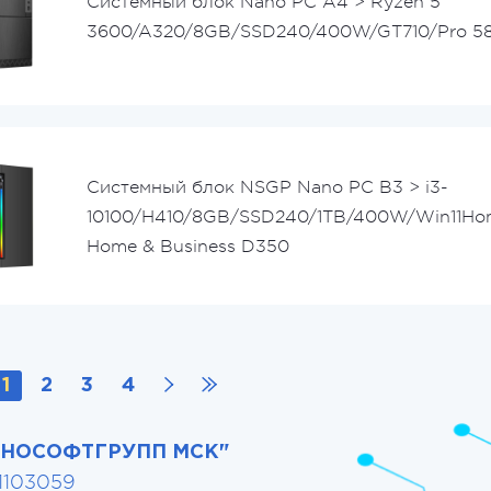
Системный блок Nano PC A4 > Ryzen 5
3600/A320/8GB/SSD240/400W/GT710/Pro 5
Системный блок NSGP Nano PC B3 > i3-
10100/H410/8GB/SSD240/1TB/400W/Win11Hom
Home & Business D350
1
2
3
4
АНОСОФТГРУПП МСК"
1103059