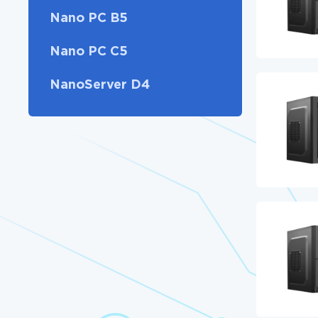
Nano PC B5
Nano PC C5
NanoServer D4