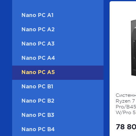
Nano PC A1
Nano PC A2
Nano PC A3
Nano PC A4
Nano PC A5
Nano PC B1
Системн
Ryzen 7
Nano PC B2
Pro/B4
W/Pro 
Nano PC B3
78 80
Nano PC B4