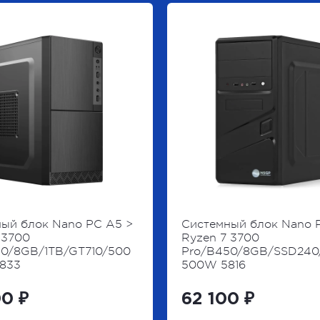
ый блок Nano PC A5 >
Системный блок Nano 
 3700
Ryzen 7 3700
50/8GB/1TB/GT710/500
Pro/B450/8GB/SSD240
5833
500W 5816
0 ₽
62 100 ₽