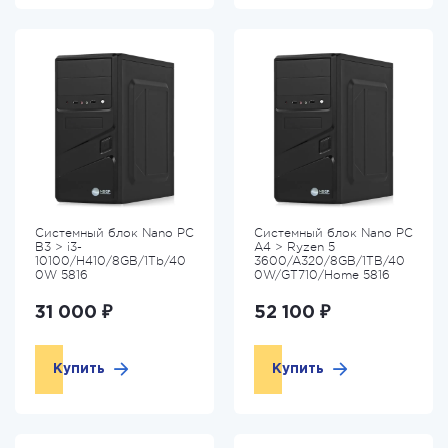
Системный блок Nano PC
Системный блок Nano PC
B3 > i3-
A4 > Ryzen 5
10100/H410/8GB/1Tb/40
3600/A320/8GB/1TB/40
0W 5816
0W/GT710/Home 5816
31 000 ₽
52 100 ₽
Купить
Купить