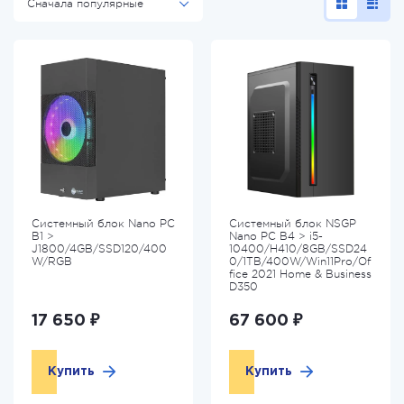
Сначала популярные
Системный блок Nano PC
Системный блок NSGP
B1 >
Nano PC B4 > i5-
J1800/4GB/SSD120/400
10400/H410/8GB/SSD24
W/RGB
0/1TB/400W/Win11Pro/Of
fice 2021 Home & Business
D350
17 650 ₽
67 600 ₽
Купить
Купить