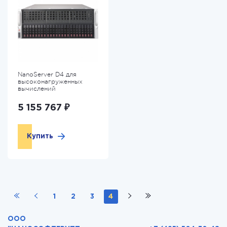
NanoServer D4 для
высоконагруженных
вычислений
5 155 767 ₽
Купить
1
2
3
4
ООО