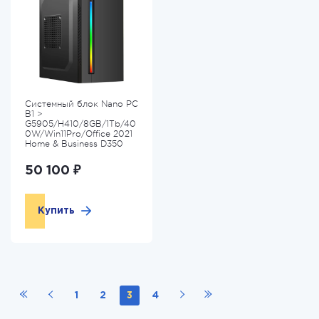
Системный блок Nano PC
B1 >
G5905/H410/8GB/1Tb/40
0W/Win11Pro/Office 2021
Home & Business D350
50 100 ₽
Купить
1
2
3
4