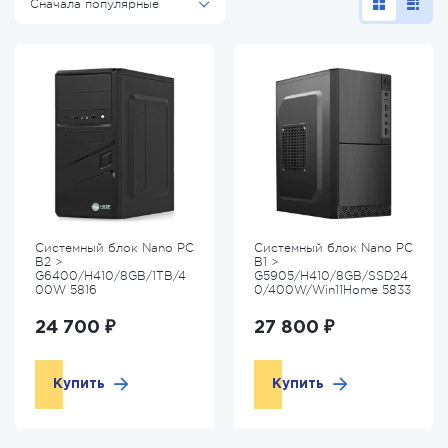
Сначала популярные
Системный блок Nano PC
Системный блок Nano PC
B2 >
B1 >
G6400/H410/8GB/1TB/4
G5905/H410/8GB/SSD24
00W 5816
0/400W/Win11Home 5833
24 700 ₽
27 800 ₽
Купить
Купить