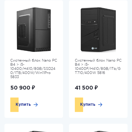
Системный блок Nano PC
Системный блок Nano PC
B4 > i5-
B4 > i5-
10400/H410/8GB/SSD24
10400F/H410/8GB/1Tb/G
0/1TB/400W/Win11Pro
T710/400W 5816
5833
50 900 ₽
41 500 ₽
Купить
Купить