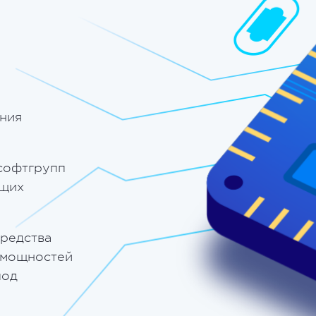
ния
софтгрупп
ющих
средства
 мощностей
под