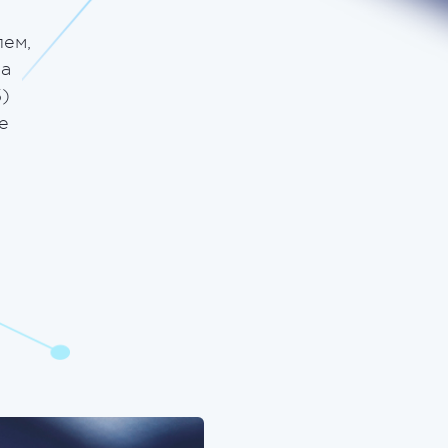
ем,
ма
)
е