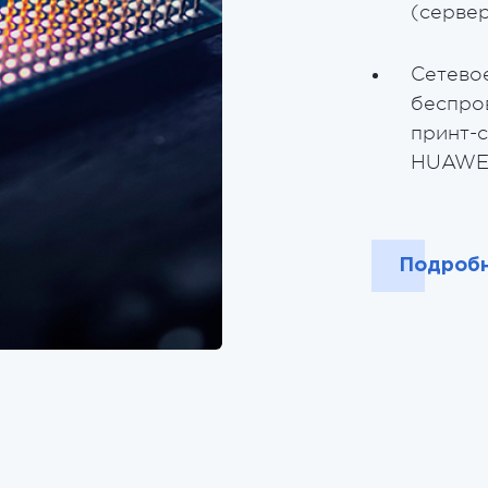
(серве
Сетево
беспро
принт-с
HUAWEI, 
Подроб