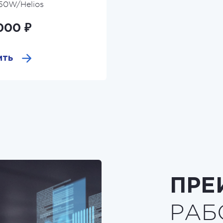
50W/Helios
000 ₽
ить
ПРЕ
РАБ