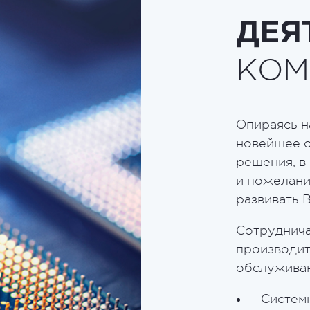
ДЕЯ
КОМ
Опираясь н
новейшее о
решения, в
и пожелани
развивать 
Сотруднича
производит
обслуживан
Систем